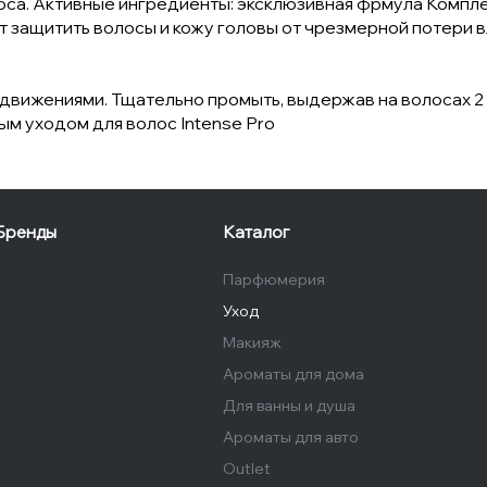
оса. Активные ингредиенты: эксклюзивная фрмула Компле
т защитить волосы и кожу головы от чрезмерной потери в
движениями. Тщательно промыть, выдержав на волосах 2 
м уходом для волос Intense Pro
Бренды
Каталог
Парфюмерия
Уход
Макияж
Ароматы для дома
Для ванны и душа
Ароматы для авто
Outlet