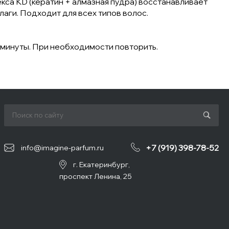
кса KD (кератин + алмазная пудра) восстанавливает
лаги. Подходит для всех типов волос.
минуты. При необходимости повторить.
+7 (919) 398-78-52
info@imagine-parfum.ru
г. Екатеринбург,
проспект Ленина, 25