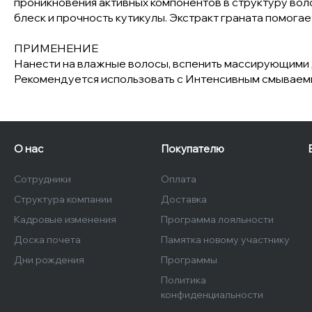
проникновения активных компонентов в структуру вол
блеск и прочность кутикулы. Экстракт граната помогае
ПРИМЕНЕНИЕ
Нанести на влажные волосы, вспенить массирующими 
Рекомендуется использовать с Интенсивным смываемы
О нас
Покупателю
Сотрудники
Оплата
Структура компании
Доставка
Кадровые изменения
Программа лояльности
Доска почета
Памятка новому участнику
Дни рождения
Программы
Политика
конфиденциальности