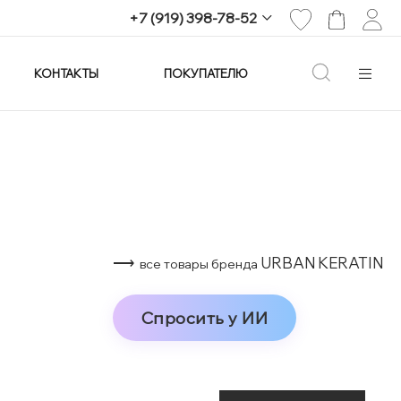
+7 (919) 398-78-52
КОНТАКТЫ
ПОКУПАТЕЛЮ
+7 (919) 398-78-52
г. Екатеринбург,
проспект Ленина, 25
Пн-Вс: 11:00-21:00
info@imagine-parfum.ru
⟶
URBAN KERATIN
все товары бренда
Спросить у ИИ