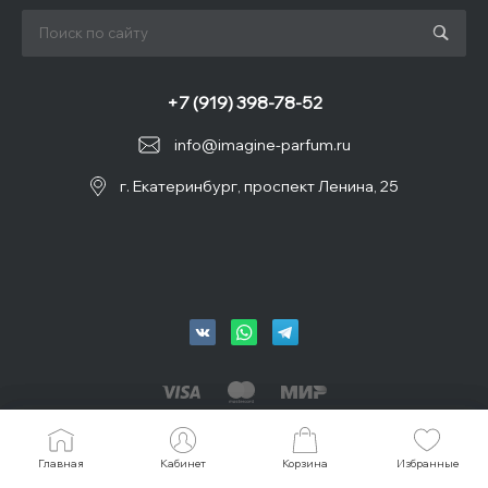
+7 (919) 398-78-52
info@imagine-parfum.ru
г. Екатеринбург, проспект Ленина, 25
© 2026 IMAGINE, Все права защищены
Главная
Главная
Кабинет
Кабинет
Корзина
Корзина
Избранные
Избранные