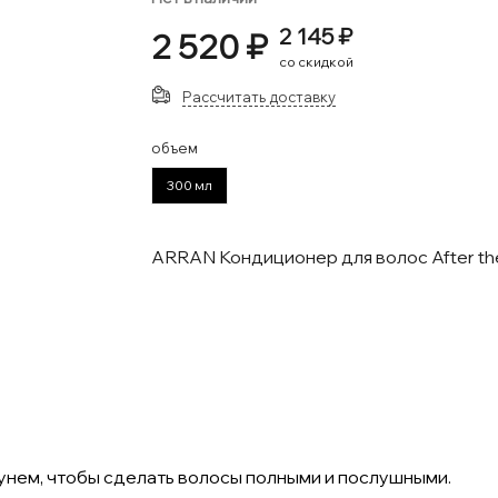
2 145 ₽
2 520 ₽
со скидкой
Рассчитать доставку
объем
300 мл
ARRAN Кондиционер для волос After th
нем, чтобы сделать волосы полными и послушными.