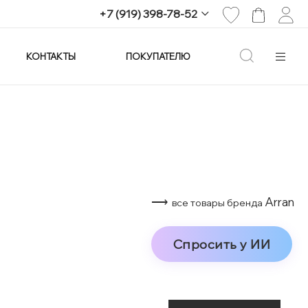
+7 (919) 398-78-52
КОНТАКТЫ
ПОКУПАТЕЛЮ
+7 (919) 398-78-52
г. Екатеринбург,
проспект Ленина, 25
Пн-Вс: 11:00-21:00
info@imagine-parfum.ru
⟶
Arran
все товары бренда
Спросить у ИИ