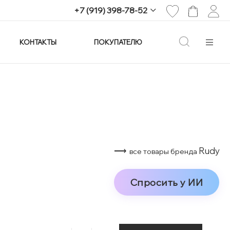
+7 (919) 398-78-52
КОНТАКТЫ
ПОКУПАТЕЛЮ
+7 (919) 398-78-52
г. Екатеринбург,
проспект Ленина, 25
Пн-Вс: 11:00-21:00
info@imagine-parfum.ru
⟶
Rudy
все товары бренда
Спросить у ИИ