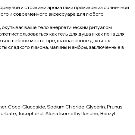
 формулой и стойкими ароматами прямиком из солнечной
ьного и современного аксессуара для любого
, окутывая ваше тело энергетическим ритуалом
ет использоваться как гель для душа и как пена для
 и волшебное место, предназначенное для всех
оты сладкого лимона, малины и амбры, заключенные в
er, Coco-Glucoside, Sodium Chloride, Glycerin, Prunus
Sorbate, Tocopherol, Alpha Isomethyl Ionone, Benzyl