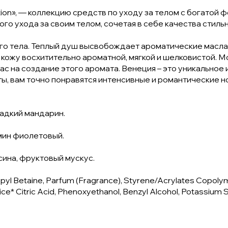
ion», — коллекцию средств по уходу за телом с богатой
го ухода за своим телом, сочетая в себе качества стил
его тела. Теплый душ высвобождает ароматические масла
кожу восхитительно ароматной, мягкой и шелковистой. Мож
с на создание этого аромата. Венеция – это уникальное
ы, вам точно понравятся интенсивные и романтические н
ладкий мандарин.
мин фиолетовый.
сина, фруктовый мускус.
yl Betaine, Parfum (Fragrance), Styrene/Acrylates Copolym
ce* Citric Acid, Phenoxyethanol, Benzyl Alcohol, Potassium 