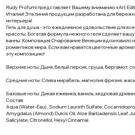
Rudy Profumi представляет Вашему вниманию «Art Edit
Италии! Эта линия продукции разработана для бережно
интерьера!
Гель для душа - это ежедневное удовольствие для вс
красоты. Богатая формула нежного геля сделает вашу 
ванны. Композиция Очарование Венеции вдохновило на
романтиков мира. Если вам нравятся цветочные аромат
эту композицию!
Верхние ноты: Дыня, белый персик, груша, бергамот, с
Средние ноты: Слива мирабель, магнолия фрезия, жас
Базовые ноты: Дикая ежевика, ваниль, кедровая древе
Состав
Aqua (Water-Eau) , Sodium Laureth Sulfate, Cocamidoprop
Amygdalus (Almond) Dulcis Oil, Aloe Barbadensis Leaf Jui
Salicylate, Citronellol, Hexyl Cinnamal.