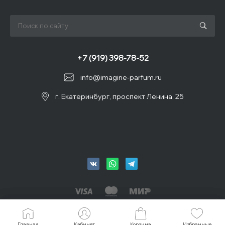
+7 (919) 398-78-52
info@imagine-parfum.ru
г. Екатеринбург, проспект Ленина, 25
© 2026 IMAGINE, Все права защищены
Главная
Главная
Кабинет
Кабинет
Корзина
Корзина
Избранные
Избранные