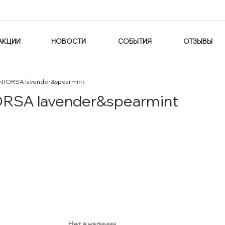
АКЦИИ
НОВОСТИ
СОБЫТИЯ
ОТЗЫВЫ
N IORSA lavender&spearmint
RSA lavender&spearmint
Нет в наличии