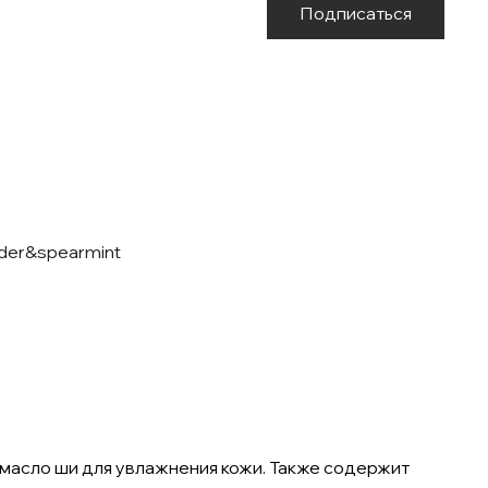
Подписаться
der&spearmint
 масло ши для увлажнения кожи. Также содержит