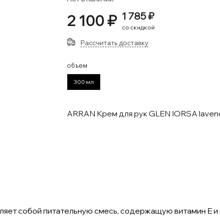
1 785 ₽
2 100 ₽
со скидкой
Рассчитать доставку
объем
300 мл
ARRAN Крем для рук GLEN IORSA laven
авляет собой питательную смесь, содержащую витамин Е и