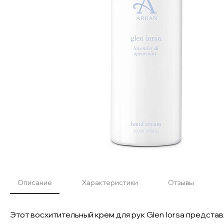
Описание
Характеристики
Отзывы
Этот восхитительный крем для рук Glen Iorsa предст