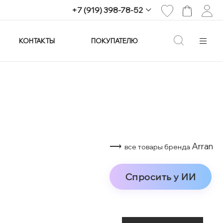
+7 (919) 398-78-52
КОНТАКТЫ
ПОКУПАТЕЛЮ
+7 (919) 398-78-52
г. Екатеринбург,
проспект Ленина, 25
Пн-Вс: 11:00-21:00
info@imagine-parfum.ru
⟶
Arran
все товары бренда
Спросить у ИИ