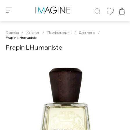
Главная
/
Каталог
/
Парфюмерия
/
Для него
/
Frapin L’Humaniste
Frapin L’Humaniste