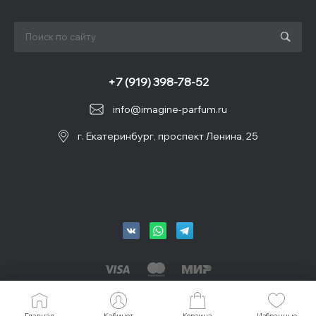
+7 (919) 398-78-52
info@imagine-parfum.ru
г. Екатеринбург, проспект Ленина, 25
© 2026 IMAGINE, Все права защищены
Главная
Главная
Кабинет
Кабинет
Корзина
Корзина
Избранные
Избранные