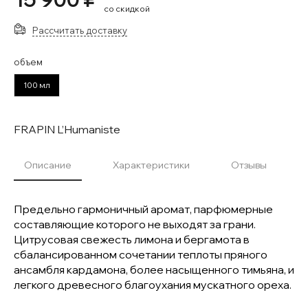
со скидкой
Рассчитать доставку
объем
100 мл
FRAPIN L’Humaniste
Описание
Характеристики
Отзывы
Предельно гармоничный аромат, парфюмерные
составляющие которого не выходят за грани.
Цитрусовая свежесть лимона и бергамота в
сбалансированном сочетании теплоты пряного
ансамбля кардамона, более насыщенного тимьяна, и
легкого древесного благоухания мускатного ореха.