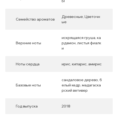
Ы
Древесные, Цветочн
Семейство ароматов
ые
искрящаяся груша, ка
Верхние ноты
рдамон, листья фиалк
и
Ноты сердца
ирис, кипарис, амирис
сандаловое дерево, б
Базовые ноты
елый кедр, мадагаска
рский ветивер
Год выпуска
2018