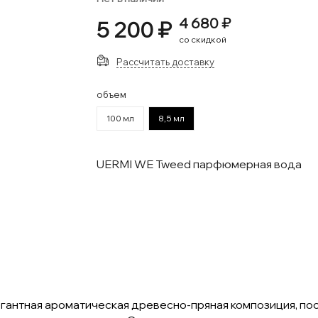
4 680 ₽
5 200 ₽
со скидкой
Рассчитать доставку
объем
100 мл
8,5 мл
UERMI WE Tweed парфюмерная вода
элегантная ароматическая древесно-пряная композиция, п