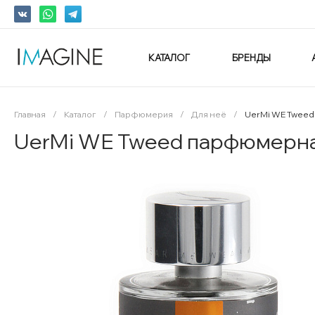
КАТАЛОГ
БРЕНДЫ
Главная
/
Каталог
/
Парфюмерия
/
Для неё
/
UerMi WE Tweed
UerMi WE Tweed парфюмерна