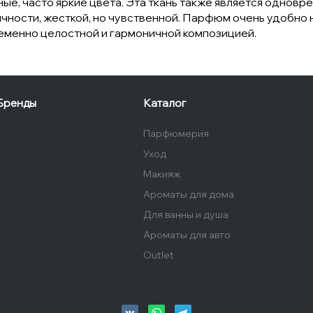
зные, часто яркие цвета. Эта ткань также является одно
ичности, жесткой, но чувственной. Парфюм очень удобно
еменно целостной и гармоничной композицией.
Бренды
Каталог
Парфюмерия
Уход
Макияж
Ароматы для дома
Для ванны и душа
Ароматы для авто
Outlet