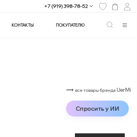
+7 (919) 398-78-52
КОНТАКТЫ
ПОКУПАТЕЛЮ
+7 (919) 398-78-52
г. Екатеринбург,
проспект Ленина, 25
Пн-Вс: 11:00-21:00
info@imagine-parfum.ru
⟶
UerMi
все товары бренда
Спросить у ИИ