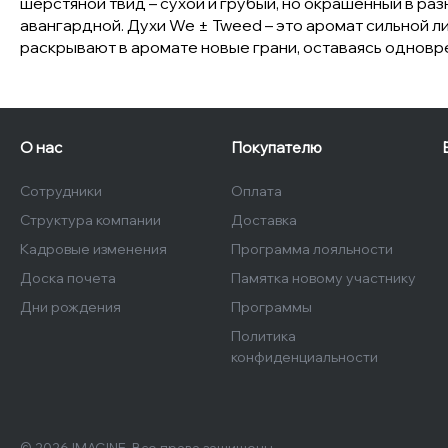
шерстяной твид – сухой и грубый, но окрашенный в ра
авангардной. Духи We ± Tweed – это аромат сильной л
раскрывают в аромате новые грани, оставаясь одновр
О нас
Покупателю
Сотрудники
Оплата
Структура компании
Доставка
Кадровые изменения
Программа лояльности
Доска почета
Памятка новому участнику
Дни рождения
Программы
Политика
конфиденциальности
© 2026 IMAGINE, Все права защищены