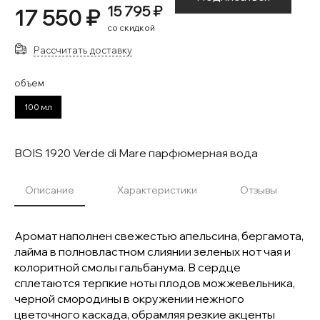
15 795 ₽
17 550 ₽
со скидкой
Рассчитать доставку
объем
100 мл
BOIS 1920 Verde di Mare парфюмерная вода
Описание
Характеристики
Отзывы
Аромат наполнен свежестью апельсина, бергамота,
лайма в полновластном слиянии зеленых нот чая и
колоритной смолы гальбанума. В сердце
сплетаются терпкие ноты плодов можжевельника,
черной смородины в окружении нежного
цветочного каскада, обрамляя резкие акценты