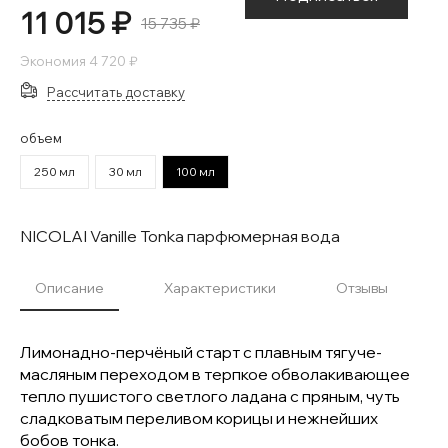
11 015 ₽
15 735 ₽
Экономия
4 720 ₽
Рассчитать доставку
объем
250 мл
30 мл
100 мл
NICOLAI Vanille Tonka парфюмерная вода
Описание
Характеристики
Отзывы
Лимонадно-перчёный старт с плавным тягуче-
масляным переходом в терпкое обволакивающее
тепло пушистого светлого ладана с пряным, чуть
сладковатым переливом корицы и нежнейших
бобов тонка.