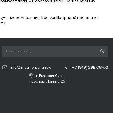
ровывает лёгким и соблазнительным шлейфом из
вучание композиции True Vanilla придаёт женщине
ти.
+7 (919) 398-78-52
info@imagine-parfum.ru
г. Екатеринбург,
проспект Ленина, 25