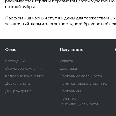
раскрывается терпким бергамотом, затем чувственно
нежной амбры.
Парфюм – шикарный спутник дамы для торжественных вы
загадочный шарм и элегантность, подчёркивает её сек
О нас
Покупателю
Сотрудники
Оплата
Структура компании
Доставка
Кадровые изменения
Программа лояльности
Доска почета
Памятка новому участнику
Дни рождения
Программы
Политика
конфиденциальности