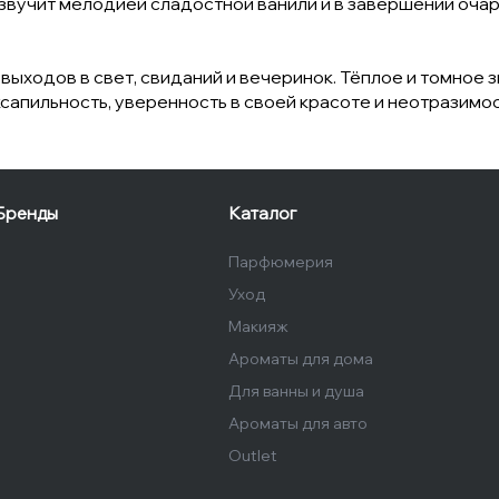
 звучит мелодией сладостной ванили и в завершении оча
ходов в свет, свиданий и вечеринок. Тёплое и томное з
сапильность, уверенность в своей красоте и неотразимос
Бренды
Каталог
Парфюмерия
Уход
Макияж
Ароматы для дома
Для ванны и душа
Ароматы для авто
Outlet