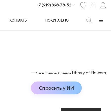
+7 (919) 398-78-52
КОНТАКТЫ
ПОКУПАТЕЛЮ
+7 (919) 398-78-52
г. Екатеринбург,
проспект Ленина, 25
Пн-Вс: 11:00-21:00
info@imagine-parfum.ru
⟶
Library of Flowers
все товары бренда
Спросить у ИИ