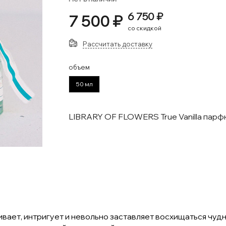
6 750 ₽
7 500 ₽
со скидкой
Рассчитать доставку
объем
50 мл
LIBRARY OF FLOWERS True Vanilla пар
ает, интригует и невольно заставляет восхищаться чудн