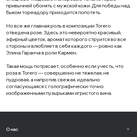
привычней обонять с мужской кожи. Для победы над
быком тореадору приходится попотеть.
Но все же главная роль в композиции Torero
отведена розе. Здесь это невероятно красивый,
эфирный цветок, аромат которого струится во все
стороны и влюбляет в себя каждого — ровно как
Элина Гаранча в роли Кармен.
Такая мощь потрясает, особенно если учесть, что
роза в Torero — совершенно не тяжелая, не
пудровая, а напротив свежая, идеально
согласующаяся с голографически-точно
изображенными пузырьками игристого вина.
О нас