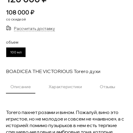
108 000 ₽
со скидкой
Рассчитать доставку
объем
100 мл
BOADICEA THE VICTORIOUS Torero духи
Описание
Характеристики
Отзывы
Torero пахнет розами и вином. Пожалуй, вино это
игристое, но не молодое и совсем не «наивное», а с
историей: помимо пузырьков в нем есть терпкие
специево-медовые и амбровые тона, которые