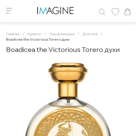
Главная
/
Каталог
/
Парфюмерия
/
Для неё
/
Boadicea the Victorious Torero духи
Boadicea the Victorious Torero духи