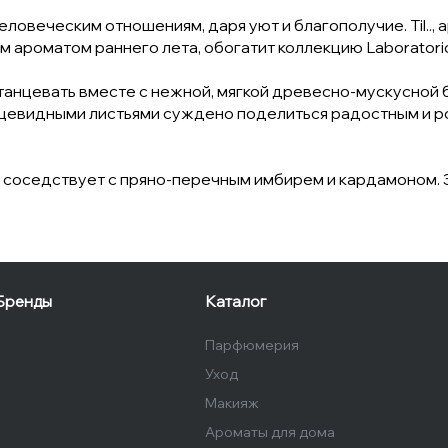
 к человеческим отношениям, даря уют и благополучие. Til..
 ароматом раннего лета, обогатит коллекцию Laboratorio 
анцевать вместе с нежной, мягкой древесно-мускусной 
ердцевидными листьями суждено поделиться радостным и 
соседствует с пряно-перечным имбирем и кардамоном. З
Бренды
Каталог
Парфюмерия
Уход
Макияж
Ароматы для дома