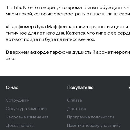
Til.. Tilia. Кто-то говорит, что аромат липы побуждает
мир и покой, которые распространяют цветы липы своим
«Парфюмер Лука Маффеи заставил пряности и цветы т
типичное для летнего дня. Кажется, что липе с ее с
вот-вот придет и будет длиться вечно».
В верхнем аккорде парфюма душистый аромат нероли 
акко
О нас
Покупателю
Сотрудники
Оплата
Структура компании
Доставка
Кадровые изменения
Программа лояльности
Доска почета
Памятка новому участнику