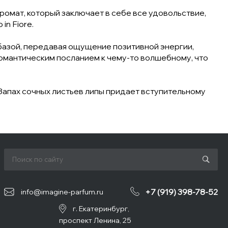
, аромат, который заключает в себе все удовольствие,
in Fiore.
базой, передавая ощущение позитивной энергии,
романтическим посланием к чему-то волшебному, что
апах сочных листьев липы придает вступительному
+7 (919) 398-78-52
info@imagine-parfum.ru
г. Екатеринбург,
проспект Ленина, 25