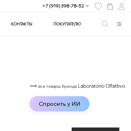
+7 (919) 398-78-52
КОНТАКТЫ
ПОКУПАТЕЛЮ
+7 (919) 398-78-52
г. Екатеринбург,
проспект Ленина, 25
Пн-Вс: 11:00-21:00
info@imagine-parfum.ru
⟶
Laboratorio Olfattivo
все товары бренда
Спросить у ИИ