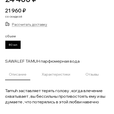
21 960 ₽
со скидкой
Рассчитать доставку
объем
80 мл
SAWALEF TAMUH парфюмерная вода
Описание
Характеристики
Отзывы
Tamuh заставляет терять голову , когда влечение
охватывает , вы бессильны противостоять ему и вы
думаете , что потерялись в этой любви навечно