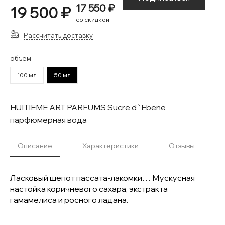
17 550 ₽
19 500 ₽
со скидкой
Рассчитать доставку
объем
100 мл
50 мл
HUITIEME ART PARFUMS Sucre d`Ebene
парфюмерная вода
Описание
Характеристики
Отзывы
Ласковый шепот пассата-лакомки… Мускусная
настойка коричневого сахара, экстракта
гамамелиса и росного ладана.