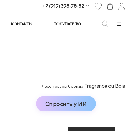
+7 (919) 398-78-52
КОНТАКТЫ
ПОКУПАТЕЛЮ
+7 (919) 398-78-52
г. Екатеринбург,
проспект Ленина, 25
Пн-Вс: 11:00-21:00
info@imagine-parfum.ru
⟶
Fragrance du Bois
все товары бренда
Спросить у ИИ