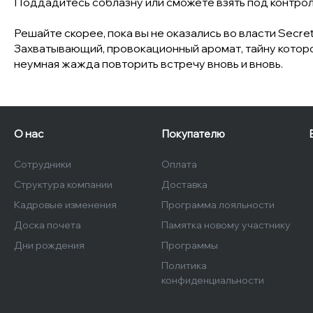
Поддадитесь соблазну или сможете взять под контро
Решайте скорее, пока вы не оказались во власти Secre
Захватывающий, провокационный аромат, тайну которог
неумная жажда повторить встречу вновь и вновь.
О нас
Покупателю
Сотрудники
Оплата
Структура компании
Доставка
Кадровые изменения
Программа лояльности
Доска почета
Памятка новому участнику
Дни рождения
Программы
Политика
конфиденциальности