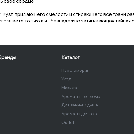
ль свое сердце?
t Tryst, придающего смелости и стирающего все грани ра
о знаете только вы... безнадежно затягивающая тайная с
Бренды
Каталог
Парфюмерия
Уход
Макияж
Ароматы для дома
Для ванны и душа
Ароматы для авто
Outlet