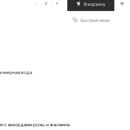
-
+
В корзину
Быстрый заказ
фюмерная вода
и с аккордами розы, и жасмина.