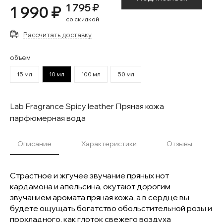
1 795 ₽
1 990 ₽
со скидкой
Рассчитать доставку
объем
15 мл
10 мл
100 мл
50 мл
Lab Fragrance Spicy leather Пряная кожа
парфюмерная вода
Описание
Характеристики
Отзывы
Страстное и жгучее звучание пряных нот
кардамона и апельсина, окутают дорогим
звучанием аромата пряная кожа, а в сердце вы
будете ощущать богатство обольстительной розы и
прохладного, как глоток свежего воздуха