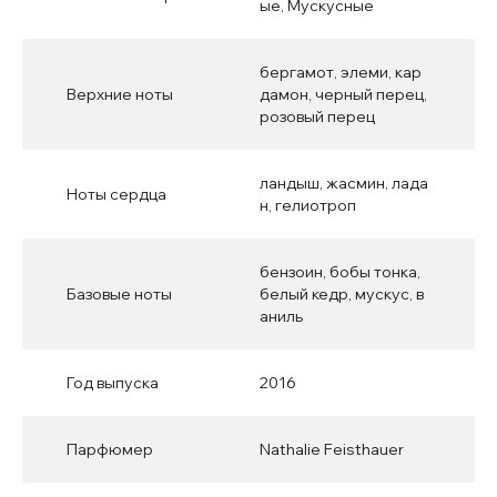
ые, Мускусные
бергамот, элеми, кар
Верхние ноты
дамон, черный перец,
розовый перец
ландыш, жасмин, лада
Ноты сердца
н, гелиотроп
бензоин, бобы тонка,
Базовые ноты
белый кедр, мускус, в
аниль
Год выпуска
2016
Парфюмер
Nathalie Feisthauer