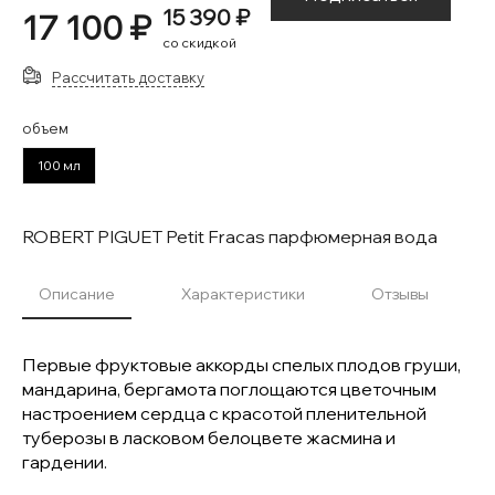
15 390 ₽
17 100 ₽
со скидкой
Рассчитать доставку
объем
100 мл
ROBERT PIGUET Petit Fracas парфюмерная вода
Описание
Характеристики
Отзывы
Первые фруктовые аккорды спелых плодов груши,
мандарина, бергамота поглощаются цветочным
настроением сердца с красотой пленительной
туберозы в ласковом белоцвете жасмина и
гардении.