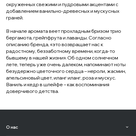
окруженных свежими и пудровыми акцентами с
добавлением ванильно-древесных и мускусных
граней.
В начале аромата веет прохладным бризом трио
бергамота, грейпфрута и лаванды. Согласно
описанию бренда, «это возвращает нас к
радостному, беззаботному времени, когда-то
бывшему в нашей жизни». Об одном солнечном
лете, теперь уже очень далеком, напоминают ноты
безудержно цветочного сердца – нероли, жасмин,
апельсиновый цвет, иланг иланг, роза и мускус.
Ваниль и кедр в шлейфе – как воспоминания
доверчивого детства.
О нас