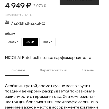
4 949 ₽
7 070 ₽
Экономия
2 121 ₽
Рассчитать доставку
объем
250 мл
30 мл
100 мл
NICOLAI Patchouli Intense парфюмерная вода
Описание
Характеристики
Отзывы
Стойкий и густой, аромат лучше всего звучит
поздним вечером и раскрывается по-разному в
зависимости от времени года. Эта композиция -
настоящий бриллиант нишевой парфюмерии, она
занимае важное место в ассортименте компании