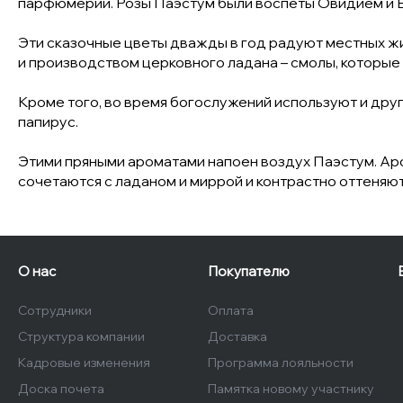
парфюмерии. Розы Паэстум были воспеты Овидием и В
Эти сказочные цветы дважды в год радуют местных ж
и производством церковного ладана – смолы, которые
Кроме того, во время богослужений используют и други
папирус.
Этими пряными ароматами напоен воздух Паэстум. Аро
сочетаются с ладаном и миррой и контрастно оттеня
О нас
Покупателю
Сотрудники
Оплата
Структура компании
Доставка
Кадровые изменения
Программа лояльности
Доска почета
Памятка новому участнику