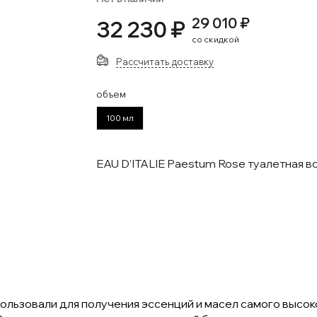
29 010 ₽
32 230 ₽
со скидкой
Рассчитать доставку
объем
100 мл
EAU D’ITALIE Paestum Rose туалетная в
льзовали для получения эссенций и масел самого высоко