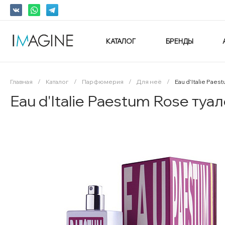
КАТАЛОГ
БРЕНДЫ
Главная
/
Каталог
/
Парфюмерия
/
Для неё
/
Eau d'Italie Paes
Eau d'Italie Paestum Rose туа