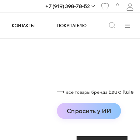
+7 (919) 398-78-52
КОНТАКТЫ
ПОКУПАТЕЛЮ
+7 (919) 398-78-52
г. Екатеринбург,
проспект Ленина, 25
Пн-Вс: 11:00-21:00
info@imagine-parfum.ru
⟶
Eau d'Italie
все товары бренда
Спросить у ИИ