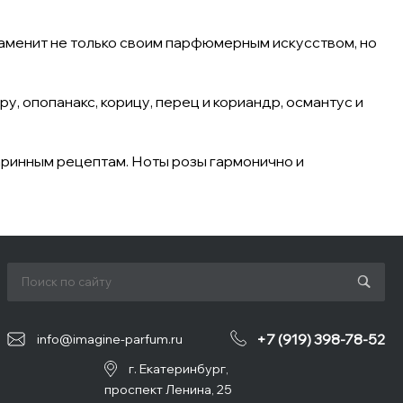
аменит не только своим парфюмерным искусством, но
у, опопанакс, корицу, перец и кориандр, османтус и
таринным рецептам. Ноты розы гармонично и
+7 (919) 398-78-52
info@imagine-parfum.ru
г. Екатеринбург,
проспект Ленина, 25