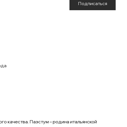
Подписаться
ода
го качества. Паэстум – родина итальянской