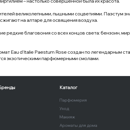
иргилием – настолько совершенной была их красота.
ителей великолепными, пышными соцветиями. Паэстум зн
 сжигают на алтаре для освящения воздуха.
е редкие благовония со всех концов света: бензоин, мирр
мат Eau d'Italie Paestum Rose создан по легендарным с
ются экзотическими парфюмерными смолами.
Бренды
Каталог
Парфюмерия
Уход
Макияж
Ароматы для дома