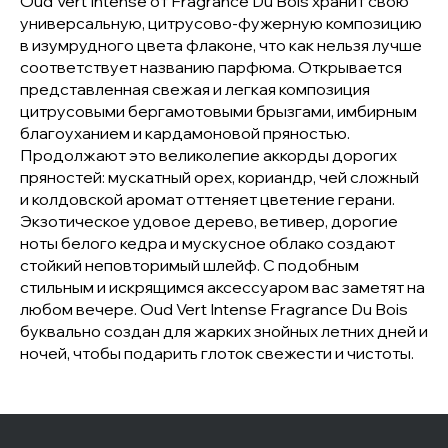
Oud Vert Intense от Fragrance Du Bois хранит свою
универсальную, цитрусово-фужерную композицию
в изумрудного цвета флаконе, что как нельзя лучше
соответствует названию парфюма. Открывается
представленная свежая и легкая композиция
цитрусовыми бергамотовыми брызгами, имбирным
благоуханием и кардамоновой пряностью.
Продолжают это великолепие аккорды дорогих
пряностей: мускатный орех, кориандр, чей сложный
и колдовской аромат оттеняет цветение герани.
Экзотическое удовое дерево, ветивер, дорогие
ноты белого кедра и мускусное облако создают
стойкий неповторимый шлейф. С подобным
стильным и искрящимся аксессуаром вас заметят на
любом вечере. Oud Vert Intense Fragrance Du Bois
буквально создан для жарких знойных летних дней и
ночей, чтобы подарить глоток свежести и чистоты.