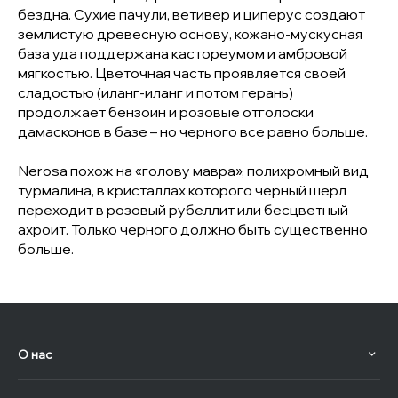
бездна. Сухие пачули, ветивер и циперус создают
землистую древесную основу, кожано-мускусная
база уда поддержана кастореумом и амбровой
мягкостью. Цветочная часть проявляется своей
сладостью (иланг-иланг и потом герань)
продолжает бензоин и розовые отголоски
дамасконов в базе – но черного все равно больше.
Nerosa похож на «голову мавра», полихромный вид
турмалина, в кристаллах которого черный шерл
переходит в розовый рубеллит или бесцветный
ахроит. Только черного должно быть существенно
больше.
О нас