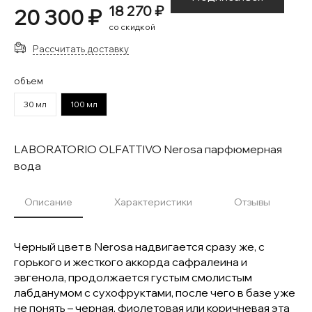
18 270 ₽
20 300 ₽
со скидкой
Рассчитать доставку
объем
30 мл
100 мл
LABORATORIO OLFATTIVO Nerosa парфюмерная
вода
Описание
Характеристики
Отзывы
Черный цвет в Nerosa надвигается сразу же, с
горького и жесткого аккорда сафралеина и
эвгенола, продолжается густым смолистым
лабданумом с сухофруктами, после чего в базе уже
не понять – черная, фиолетовая или коричневая эта