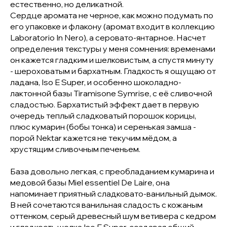
естественно, но деликатной.
Сердце аромата не черное, как можно подумать по
его упаковке и флакону (аромат входит в коллекцию
Laboratorio In Nero), а серовато-янтарное. Насчет
определения текстуры у меня сомнения: временами
он кажется гладким и шелковистым, а спустя минуту
- шероховатым и бархатным. Гладкость я ощущаю от
ладана, Iso E Super, и особенно шоколадно-
лактонной базы Tiramisone Symrise, с её сливочной
сладостью. Бархатистый эффект дает в первую
очередь теплый сладковатый порошок корицы,
плюс кумарин (бобы тонка) и серенькая замша -
порой Nektar кажется не текучим мёдом, а
хрустящим сливочным печеньем.
База довольно легкая, с преобладанием кумарина и
медовой базы Miel essentiel De Laire, она
напоминает приятный сладковато-ванильный дымок.
В ней сочетаются ванильная сладость с кожаным
оттенком, серый древесный шум ветивера с кедром