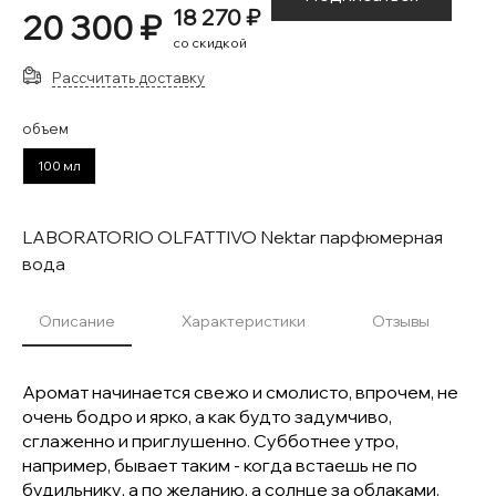
18 270 ₽
20 300 ₽
со скидкой
Рассчитать доставку
объем
100 мл
LABORATORIO OLFATTIVO Nektar парфюмерная
вода
Описание
Характеристики
Отзывы
Аромат начинается свежо и смолисто, впрочем, не
очень бодро и ярко, а как будто задумчиво,
сглаженно и приглушенно. Субботнее утро,
например, бывает таким - когда встаешь не по
будильнику, а по желанию, а солнце за облаками.