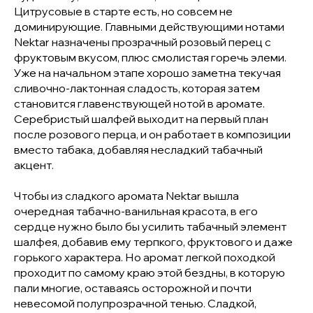
Цитрусовые в старте есть, но совсем не
доминирующие. Главными действующими нотами
Nektar назначены прозрачный розовый перец с
фруктовым вкусом, плюс смолистая горечь элеми.
Уже на начальном этапе хорошо заметна текучая
сливочно-лактонная сладость, которая затем
становится главенствующей нотой в аромате.
Серебристый шалфей выходит на первый план
после розового перца, и он работает в композиции
вместо табака, добавляя несладкий табачный
акцент.
Чтобы из сладкого аромата Nektar вышла
очередная табачно-ванильная красота, в его
сердце нужно было бы усилить табачный элемент
шалфея, добавив ему терпкого, фруктового и даже
горького характера. Но аромат легкой походкой
проходит по самому краю этой бездны, в которую
пали многие, оставаясь осторожной и почти
невесомой полупрозрачной тенью. Сладкой,