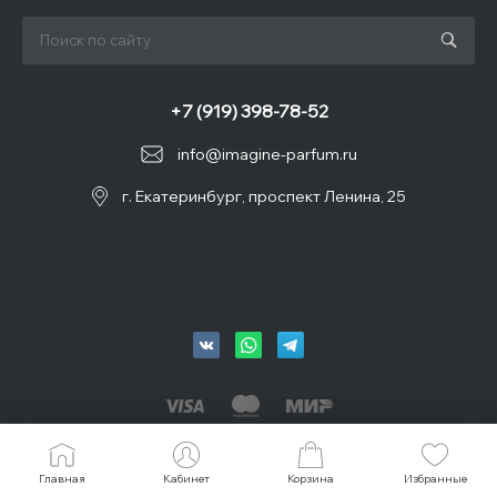
+7 (919) 398-78-52
info@imagine-parfum.ru
г. Екатеринбург, проспект Ленина, 25
© 2026 IMAGINE, Все права защищены
Главная
Главная
Кабинет
Кабинет
Корзина
Корзина
Избранные
Избранные