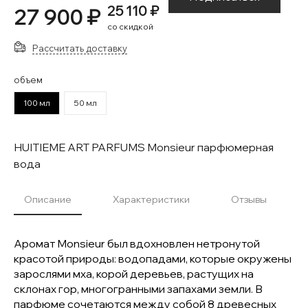
25 110 ₽
27 900 ₽
со скидкой
Рассчитать доставку
объем
100 мл
50 мл
HUITIEME ART PARFUMS Monsieur парфюмерная
вода
Описание
Характеристики
Отзывы
Аромат Monsieur был вдохновлен нетронутой
красотой природы: водопадами, которые окружены
зарослями мха, корой деревьев, растущих на
склонах гор, многогранными запахами земли. В
парфюме сочетаются между собой 8 древесных