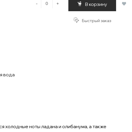
-
+
В корзину
Быстрый заказ
я вода
я холодные ноты ладана и олибанума, а также