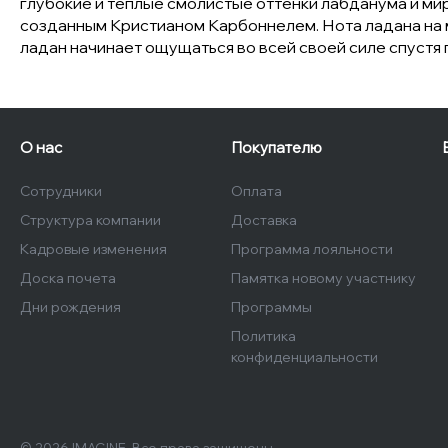
глубокие и теплые смолистые оттенки лабданума и ми
созданным Кристианом Карбоннелем. Нота ладана на мо
ладан начинает ощущаться во всей своей силе спустя 
О нас
Покупателю
Сотрудники
Оплата
Структура компании
Доставка
Кадровые изменения
Программа лояльности
Доска почета
Памятка новому участнику
Дни рождения
Программы
Политика
конфиденциальности
© 2026 IMAGINE, Все права защищены