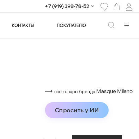
+7 (919) 398-78-52
КОНТАКТЫ
ПОКУПАТЕЛЮ
+7 (919) 398-78-52
г. Екатеринбург,
проспект Ленина, 25
Пн-Вс: 11:00-21:00
info@imagine-parfum.ru
⟶
Masque Milano
все товары бренда
Спросить у ИИ