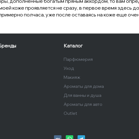
рры, дополненные богатым пряным аккордом, то вам опре
ей коже проявляется не сразу, в первое время здесь до
примерно полчаса, уже после оставаясь на коже еще очен
Бренды
Каталог
Парфюмерия
Уход
Макияж
Ароматы для дома
Для ванны и душа
Ароматы для авто
Outlet