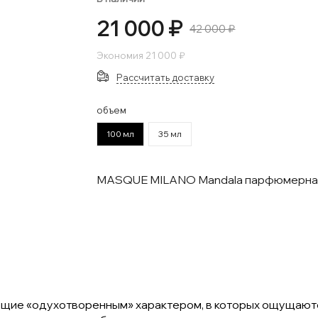
21 000 ₽
42 000 ₽
Экономия
21 000 ₽
Рассчитать доставку
объем
100 мл
35 мл
MASQUE MILANO Mandala парфюмерна
ющие «одухотворенным» характером, в которых ощущаютс