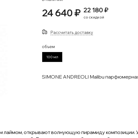
22 180 ₽
24 640 ₽
со скидкой
Рассчитать доставку
объем
100 мл
SIMONE ANDREOLI Malibu парфюмерна
м лаймом, открывают волнующую пирамиду композиции. Ус