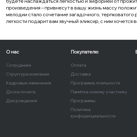
будете наслаждаться легкостью и эйфорией от прожит
произведения – привнесут в вашу жизнь массу полож
мелодии стало сочетание загадочного, терпковатого
легкости подарит вам звучный эликсир, с ним хочется 
О нас
Покупателю
Сотрудники
Оплата
Структура компании
Доставка
Кадровые изменения
Программа лояльности
Доска почета
Памятка новому участнику
Дни рождения
Программы
Политика
конфиденциальности