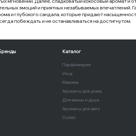
ых мгновений. Далее, сладковатый кокосовый аромат и о
ительных эмоций и приятных незабываемых впечатлений.
 рома и глубокого сандала, которые придают насыщенн
всегда побеждать и не останавливаться на достигнутом.
Бренды
Каталог
Парфюмерия
Уход
Макияж
Ароматы для дома
Для ванны и душа
Ароматы для авто
Outlet