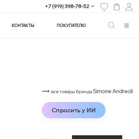
+7 (919) 398-78-52
КОНТАКТЫ
ПОКУПАТЕЛЮ
+7 (919) 398-78-52
г. Екатеринбург,
проспект Ленина, 25
Пн-Вс: 11:00-21:00
info@imagine-parfum.ru
⟶
Simone Andreoli
все товары бренда
Спросить у ИИ