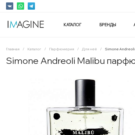
КАТАЛОГ
БРЕНДЫ
Главная
/
Каталог
/
Парфюмерия
/
Для неё
/
Simone Andreoli
Simone Andreoli Malibu парф