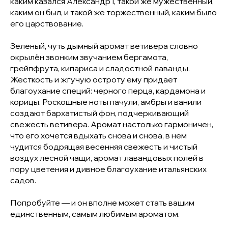
каким казался Александр I, такой же мужественный,
каким он был, и такой же торжественный, каким было
его царствование.
Зеленый, чуть дымный аромат ветивера словно
окрылён звонким звучанием бергамота,
грейпфрута, кипариса и сладостной лаванды.
Жесткость и жгучую остроту ему придает
благоухание специй: черного перца, кардамона и
корицы. Роскошные ноты пачули, амбры и ванили
создают бархатистый фон, подчеркивающий
свежесть ветивера. Аромат настолько гармоничен,
что его хочется вдыхать снова и снова, в нем
чудится бодрящая весенняя свежесть и чистый
воздух лесной чащи, аромат лавандовых полей в
пору цветения и дивное благоухание итальянских
садов.
Попробуйте — и он вполне может стать вашим
единственным, самым любимым ароматом.