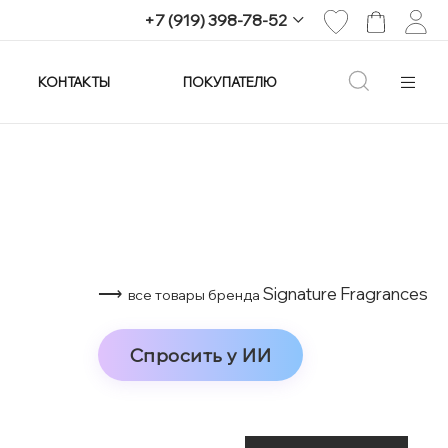
+7 (919) 398-78-52
КОНТАКТЫ
ПОКУПАТЕЛЮ
+7 (919) 398-78-52
г. Екатеринбург,
проспект Ленина, 25
Пн-Вс: 11:00-21:00
info@imagine-parfum.ru
⟶
Signature Fragrances
все товары бренда
Спросить у ИИ