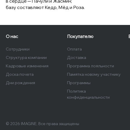
в сердце ─ Пачули и Жасмин;
базу составляют Кедр, Мёд и Роза.
О нас
Покупателю
Сотрудники
Оплата
Структура компании
Доставка
Кадровые изменения
Программа лояльности
Доска почета
Памятка новому участнику
Дни рождения
Программы
Политика
конфиденциальности
© 2026 IMAGINE, Все права защищены