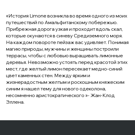
«История Limone возникла во время одного из моих
путешествий по Амальфитанскому побережью.
Прибрежная дорога узкая и проходит вдоль скал,
которые окунаются в синеву Средиземного моря.
На каждом повороте пейзаж вас удивляет. Понимая
магию природы, мужчины и женщины построили
террасы, чтобы с любовью выращивать лимонные
деревья. Невозможно устоять перед красотой этих
мест, где желтый лимон пересекает медно-синий
цвет каменных стен. Между ярким и
жизнерадостным желтым и роскошным княжеским
синим я нашел тему для нового одеколона,
несомненно аристократического »- Жан-Клод
Эллена.