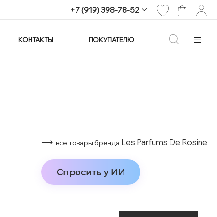
+7 (919) 398-78-52
КОНТАКТЫ
ПОКУПАТЕЛЮ
+7 (919) 398-78-52
г. Екатеринбург,
проспект Ленина, 25
Пн-Вс: 11:00-21:00
info@imagine-parfum.ru
⟶
Les Parfums De Rosine
все товары бренда
Спросить у ИИ