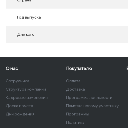
Страна
Год выпуска
Для кого
О нас
Покупателю
Сотрудники
Оплата
Структура компании
Доставка
Кадровые изменения
Программа лояльности
Доска почета
Памятка новому участнику
Дни рождения
Программы
Политика