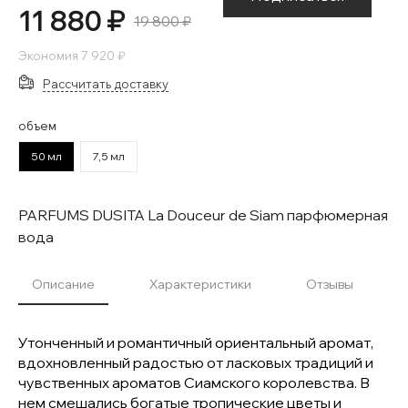
11 880 ₽
19 800 ₽
Экономия
7 920 ₽
Рассчитать доставку
объем
50 мл
7,5 мл
PARFUMS DUSITA La Douceur de Siam парфюмерная
вода
Описание
Характеристики
Отзывы
Утонченный и романтичный ориентальный аромат,
вдохновленный радостью от ласковых традиций и
чувственных ароматов Сиамского королевства. В
нем смешались богатые тропические цветы и