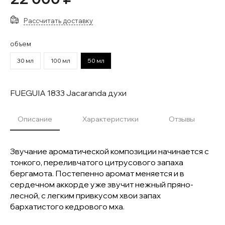
Рассчитать доставку
объем
30 мл
100 мл
50 мл
FUEGUIA 1833 Jacaranda духи
Описание
Характеристики
Отзывы
Звучание ароматической композиции начинается с
тонкого, переливчатого цитрусового запаха
бергамота. Постепенно аромат меняется и в
сердечном аккорде уже звучит нежный пряно-
лесной, с легким привкусом хвои запах
бархатистого кедрового мха.