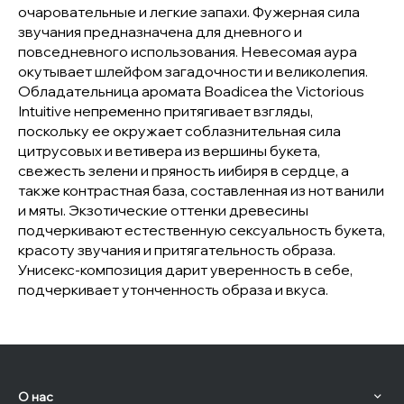
очаровательные и легкие запахи. Фужерная сила
звучания предназначена для дневного и
повседневного использования. Невесомая аура
окутывает шлейфом загадочности и великолепия.
Обладательница аромата Boadicea the Victorious
Intuitive непременно притягивает взгляды,
поскольку ее окружает соблазнительная сила
цитрусовых и ветивера из вершины букета,
свежесть зелени и пряность иибиря в сердце, а
также контрастная база, составленная из нот ванили
и мяты. Экзотические оттенки древесины
подчеркивают естественную сексуальность букета,
красоту звучания и притягательность образа.
Унисекс-композиция дарит уверенность в себе,
подчеркивает утонченность образа и вкуса.
О нас