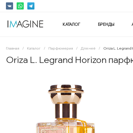
КАТАЛОГ
БРЕНДЫ
Главная
/
Каталог
/
Парфюмерия
/
Для неё
/
Oriza L. Legran
Oriza L. Legrand Horizon пар