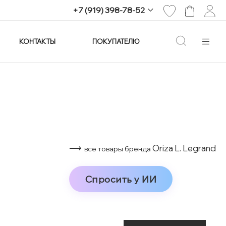
+7 (919) 398-78-52
КОНТАКТЫ
ПОКУПАТЕЛЮ
+7 (919) 398-78-52
г. Екатеринбург,
проспект Ленина, 25
Пн-Вс: 11:00-21:00
info@imagine-parfum.ru
⟶
Oriza L. Legrand
все товары бренда
Спросить у ИИ