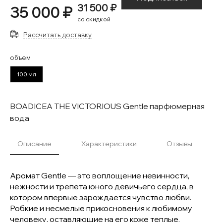
31 500 ₽
35 000 ₽
со скидкой
Рассчитать доставку
объем
100 мл
BOADICEA THE VICTORIOUS Gentle парфюмерная
вода
Описание
Характеристики
Отзывы
Аромат Gentle — это воплощение невинности,
нежности и трепета юного девичьего сердца, в
котором впервые зарождается чувство любви.
Робкие и несмелые прикосновения к любимому
человеку, оставляющие на его коже теплые,