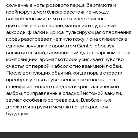
солнечные ноты розового перца, бергамота и
грейпфрута, чем ближе расстояние между
возлюбленными, тем отчетливее слышны
цветочные ноты герани, магнолии и пудровые
аккорды фиалки и ириса, пульсирующая от волнения
кровь разогревает нежную кожу и она сливается в
едином звучании с ароматом Gentle, образуя
восхитительный, гармоничный дуэт с парфюмерной
композицией, аромат которой усиливает чувство
счастья от первой и абсолютно взаимной любви.
После волнующих объятий, когда порыв страсти
преобразуется в чувственную нежность, ноты
шлейфа из теплого сандала и кристаллической
амбры, приправленные сладкой истомой ванили,
звучат особенно согревающе. Влюбленные
держатся за руки и мечтают о прекрасном
будущем...