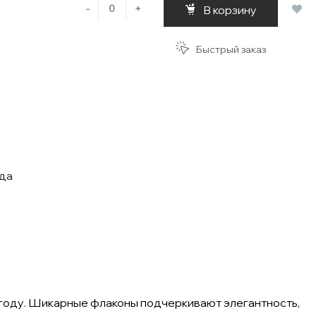
-
+
В корзину
Быстрый заказ
ода
5 году. Шикарные флаконы подчеркивают элегантность,