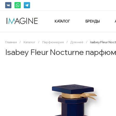
КАТАЛОГ
БРЕНДЫ
Главная
/
Каталог
/
Парфюмерия
/
Для неё
/
Isabey Fleur No
Isabey Fleur Nocturne парфю