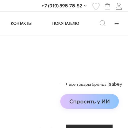
+7 (919) 398-78-52
КОНТАКТЫ
ПОКУПАТЕЛЮ
+7 (919) 398-78-52
г. Екатеринбург,
проспект Ленина, 25
Пн-Вс: 11:00-21:00
info@imagine-parfum.ru
⟶
Isabey
все товары бренда
Спросить у ИИ