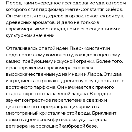
Перед нами очередное исследование уда, автором
которого стал парфюмер Pierre-Constantin Guéros.
Он считает, что в дереве агар заключается вся суть
древесных ароматов. И дело не только в
парфюмерных чертах уда, но и в его социальном и
культурном значении.
Отталкиваясь от этой идеи, Пьер-Константин
подошел к этому компоненту, как к драгоценному
камню, требующему искусной огранки. Более того,
в распоряжении парфюмера оказался
высококачественный уд из Индии и Лаоса. Эти два
ингредиента отражают древесную сущность этого
восточного парфюма. Он начинается с пряного
старта, скрытого за завесой ладана. В сердце
звучит контрастное переплетение свежих и
цветочных нот, превращающих аромат в
многогранный кристалл чистой воды. Бриллиант
лежит в древесном футляре из уда, сандала,
ветивера, на роскошной амбровой базе.