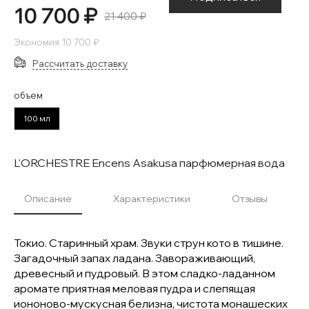
10 700 ₽
21 400 ₽
Экономия
10 700 ₽
Рассчитать доставку
объем
100 мл
L'ORCHESTRE Encens Asakusa парфюмерная вода
Описание
Характеристики
Отзывы
Токио. Старинный храм. Звуки струн кото в тишине.
Загадочный запах ладана. Завораживающий,
древесный и пудровый. В этом сладко-ладанном
аромате приятная меловая пудра и слепящая
иононово-мускусная белизна, чистота монашеских