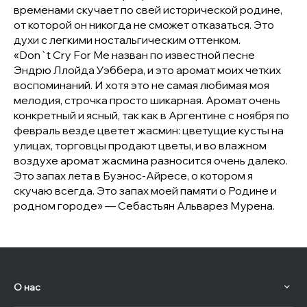
временами скучает по свей исторической родине,
от которой он никогда не сможет отказаться. Это
духи с легкими ностальгическим оттенком.
«Don`t Cry For Me назван по известной песне
Эндрю Ллойда Уэббера, и это аромат моих четких
воспоминаний. И хотя это не самая любимая моя
мелодия, строчка просто шикарная. Аромат очень
конкретный и ясный, так как в Аргентине с ноября по
февраль везде цветет жасмин: цветущие кусты на
улицах, торговцы продают цветы, и во влажном
воздухе аромат жасмина разносится очень далеко.
Это запах лета в Буэнос-Айресе, о котором я
скучаю всегда. Это запах моей памяти о Родине и
родном городе» — Себастьян Альварез Мурена.
О нас