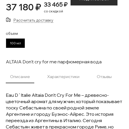
33 465 ₽
37 180 ₽
со скидкой
Рассчитать доставку
объем
100 мл
ALTAIA Don't cry for me парфюмерная вода
Описание
Характеристики
Отзывы
Eau D`Italie Altaia Don’t Cry For Me – древесно-
цветочный аромат для мужчин, который показывает
тоску Себастьяна по своей родной земле
Аргентине и городу Буэнос-Айрес. Это история
переезда из Аргентины в Италию. Сегодня
Себастьян живет в прекрасном городе Риме, но