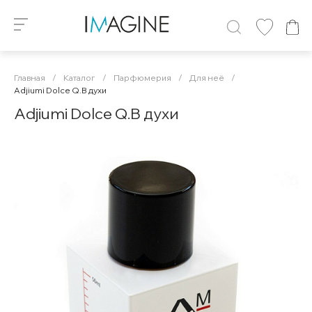
Главная
/
Каталог
/
Парфюмерия
/
Для неё
/
Adjiumi Dolce Q.B духи
Adjiumi Dolce Q.B духи