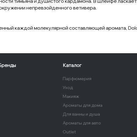
ности тимьяна и душистого кардамона. В шлейфе ласкает
 окружении непревзойденного ветивера.
ный каждой молекулярной составляющей аромата, Dolce 
Бренды
Каталог
Парфюмерия
Уход
Макияж
Ароматы для дома
Для ванны и душа
Ароматы для авто
Outlet