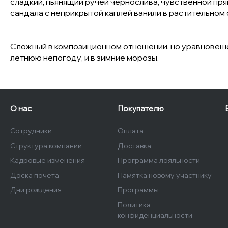
сладкий, пьянящий ручей чернослива, чувственной пря
сандала с неприкрытой каплей ванили в растительном
Сложный в композиционном отношении, но уравновешен
летнюю непогоду, и в зимние морозы.
О нас
Покупателю
Сотрудники
Оплата
Структура компании
Доставка
Кадровые изменения
Программа лояльности
Доска почета
Памятка новому участнику
Дни рождения
Программы
Политика
конфиденциальности