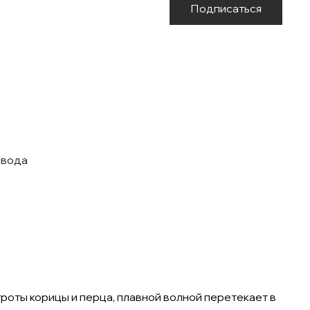
Подписаться
 вода
роты корицы и перца, плавной волной перетекает в