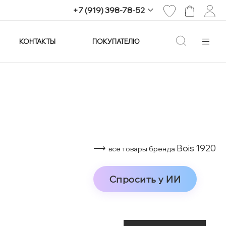
+7 (919) 398-78-52
КОНТАКТЫ
ПОКУПАТЕЛЮ
+7 (919) 398-78-52
г. Екатеринбург,
проспект Ленина, 25
Пн-Вс: 11:00-21:00
info@imagine-parfum.ru
⟶
Bois 1920
все товары бренда
Спросить у ИИ