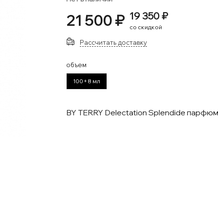
19 350 ₽
21 500 ₽
со скидкой
Рассчитать доставку
объем
100+8 мл
BY TERRY Delectation Splendide парфю