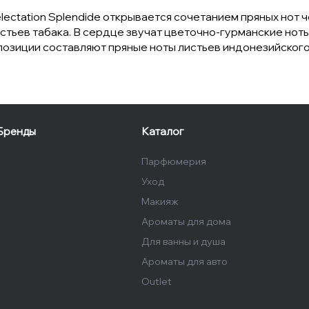
ectation Splendide открывается сочетанием пряных нот ч
тьев табака. В сердце звучат цветочно-гурманские ноты
позиции составляют пряные ноты листьев индонезийского
Бренды
Каталог
Парфюмерия
Уход
Макияж
Ароматы для дома
Для ванны и душа
Ароматы для авто
Outlet