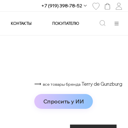
+7 (919) 398-78-52
КОНТАКТЫ
ПОКУПАТЕЛЮ
+7 (919) 398-78-52
г. Екатеринбург,
проспект Ленина, 25
Пн-Вс: 11:00-21:00
info@imagine-parfum.ru
⟶
Terry de Gunzburg
все товары бренда
Спросить у ИИ