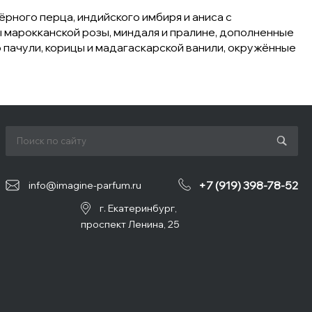
ёрного перца, индийского имбиря и аниса с
 марокканской розы, миндаля и пралине, дополненные
 пачули, корицы и мадагаскарской ванили, окружённые
+7 (919) 398-78-52
info@imagine-parfum.ru
г. Екатеринбург,
проспект Ленина, 25