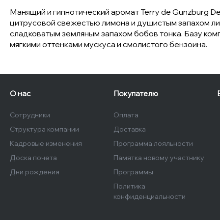
Манящий и гипнотический аромат Terry de Gunzburg Del
цитрусовой свежестью лимона и душистым запахом лис
сладковатым земляным запахом бобов тонка. Базу ком
мягкими оттенками мускуса и смолистого бензоина.
О нас
Покупателю
Сотрудники
Оплата
Структура компании
Доставка
Кадровые изменения
Программа лояльности
Доска почета
Памятка новому участнику
Дни рождения
Программы
Политика
конфиденциальности