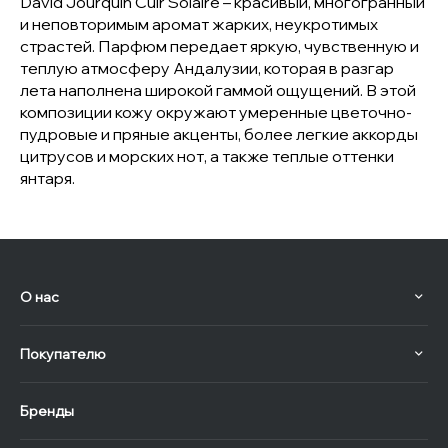
David Jourquin Cuir Solaire – красивый, многогранный
и неповторимым аромат жарких, неукротимых
страстей. Парфюм передает яркую, чувственную и
теплую атмосферу Андалузии, которая в разгар
лета наполнена широкой гаммой ощущений. В этой
композиции кожу окружают умеренные цветочно-
пудровые и пряные акценты, более легкие аккорды
цитрусов и морских нот, а также теплые оттенки
янтаря.
О нас
Покупателю
Бренды