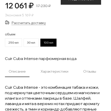
12 061 ₽
17 230 ₽
Экономия
5 169 ₽
Рассчитать доставку
объем
250 мл
30 мл
100 мл
Cuir Cuba Intense парфюмерная вода
Описание
Характеристики
Отзывы
Cuir Cuba Intense - это комбинация табака и кожи,
подчеркнутая цветочным сердцем из магнолии и
иланга и оттенками лакрицы в базе. Шалфей,
лаванда и мята в верхних нотах придают аромату
свежесть, а тмин и кориандр добавляют пряные