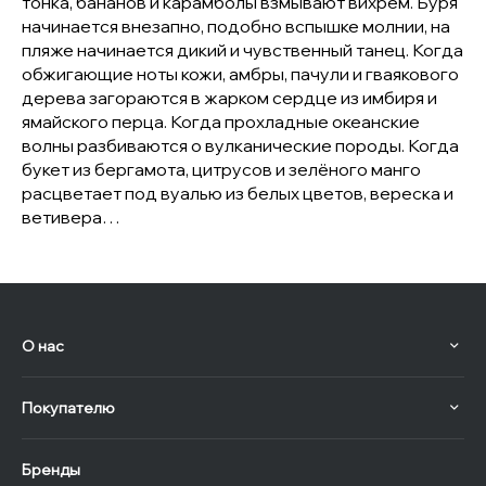
тонка, бананов и карамболы взмывают вихрем. Буря
начинается внезапно, подобно вспышке молнии, на
пляже начинается дикий и чувственный танец. Когда
обжигающие ноты кожи, амбры, пачули и гваякового
дерева загораются в жарком сердце из имбиря и
ямайского перца. Когда прохладные океанские
волны разбиваются о вулканические породы. Когда
букет из бергамота, цитрусов и зелёного манго
расцветает под вуалью из белых цветов, вереска и
ветивера…
О нас
Покупателю
Бренды