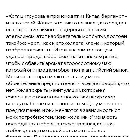
«Хотя цитрусовые происходят из Китая, бергамот -
итальянский. Жалко, что никто не знает, кто создал
его, скрестив лимонное дерево с горьким
апельсином: этот изобретатель мог быть удостоен
такой же чести, как и его коллега Клеман, который
изобрел клементин. Итальянским торговцам
удалось продать бергамот на китайском рынке,
чтобы добавить аромат второсортному чаю,
который они продали обратно на английский рынок.
Меня часто спрашивают, есть ли у меня
обонятельные предпочтения. Я всегда говорил, что
нет, желая скрыть манипуляции, которые я
совершаю с ароматами, поскольку парфюмер
всегда работает иллюзионистом. Да, у меня есть
предпочтения, и они меняются в зависимости от
моих потребностей, моих желаний. У меня есть
преходящая любовь, а также прочная, вечная
любовь, среди которой есть моя любовь к