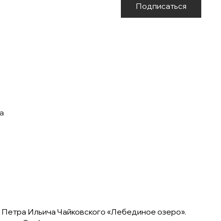
Подписаться
да
а Петра Ильича Чайковского «Лебединое озеро».