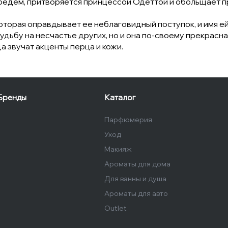
ебедем, притворяется принцессой Одеттой и обольщает п
которая оправдывает ее неблаговидный поступок, и имя е
дьбу на несчастье других, но и она по-своему прекрас
а звучат акценты перца и кожи.
Бренды
Каталог
Парфюмерия
Уход
Макияж
Ароматы для дома
Для ванны и душа
Ароматы для авто
Outlet