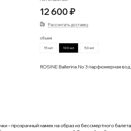
12 600 ₽
Рассчитать доставку
объем
15 мл
100 мл
50 мл
ROSINE Ballerina No 3 парфюмерная во
ки – прозрачный намек на образ из бессмертного балет