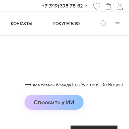
+7 (919) 398-78-52
КОНТАКТЫ
ПОКУПАТЕЛЮ
+7 (919) 398-78-52
г. Екатеринбург,
проспект Ленина, 25
Пн-Вс: 11:00-21:00
info@imagine-parfum.ru
⟶
Les Parfums De Rosine
все товары бренда
Спросить у ИИ