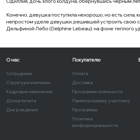
Одиллия, дочь злого колдуна, обернувшись черным л
Конечно, девушка поступила нехорошо, но есть сила, 
непростом уделе девушки, решившей устроить свою су
Дельфиной Лебо (Delphine Lebeau): на фоне теплого уд
О нас
Покупателю
Сотрудники
Оплата
Структура компании
Доставка
Кадровые изменения
Программа лояльности
Доска почета
Памятка новому участнику
Дни рождения
Программы
Политика
конфиденциальности