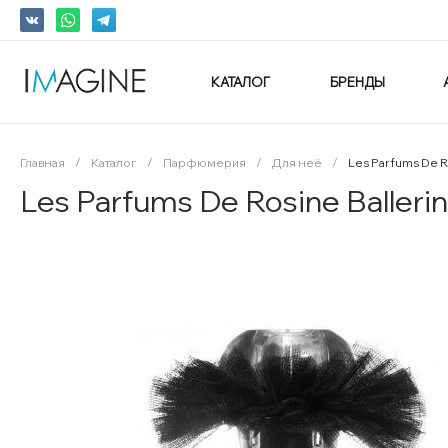
КАТАЛОГ
БРЕНДЫ
Главная
/
Каталог
/
Парфюмерия
/
Для неё
/
Les Parfums De R
Les Parfums De Rosine Baller